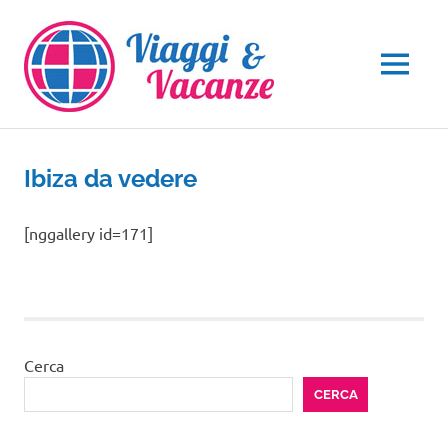
Salta
al
contenuto
MENU
Ibiza da vedere
[nggallery id=171]
Cerca
CERCA