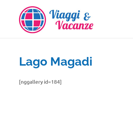
Salta
al
contenuto
Lago Magadi
[nggallery id=184]