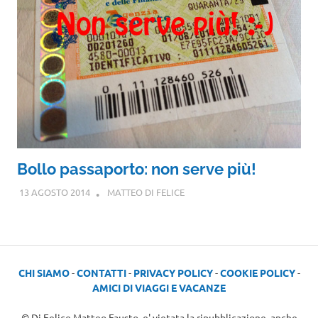
Bollo passaporto: non serve più!
13 AGOSTO 2014
MATTEO DI FELICE
CHI SIAMO
-
CONTATTI
-
PRIVACY POLICY
-
COOKIE POLICY
-
AMICI DI VIAGGI E VACANZE
© Di Felice Matteo Fausto, e' vietata la ripubblicazione, anche