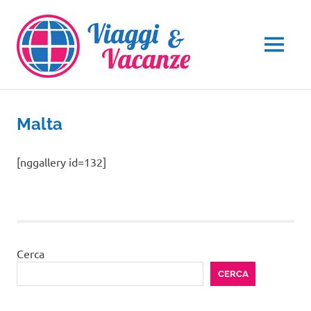
Salta
al
contenuto
MENU
Malta
[nggallery id=132]
Cerca
CERCA