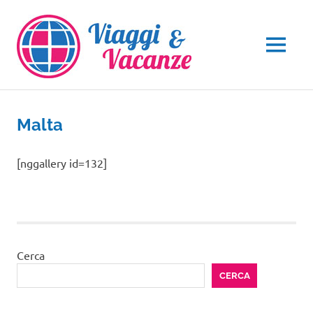
Salta
al
contenuto
MENU
Malta
[nggallery id=132]
Cerca
CERCA