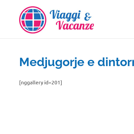
Salta
al
contenuto
Medjugorje e dintor
[nggallery id=201]