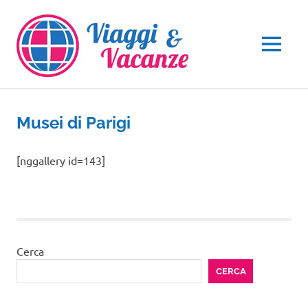
Salta
al
contenuto
MENU
Musei di Parigi
[nggallery id=143]
Cerca
CERCA