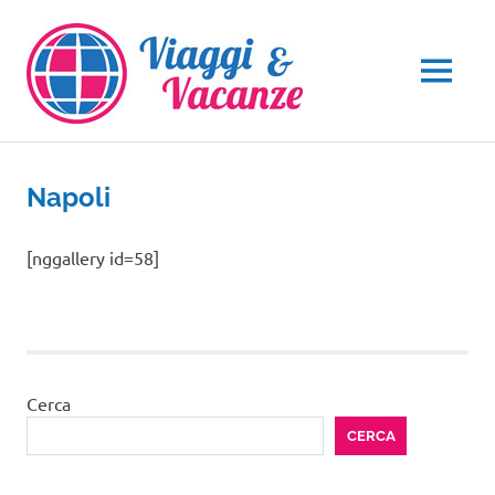
Salta
al
contenuto
MENU
Napoli
[nggallery id=58]
Cerca
CERCA