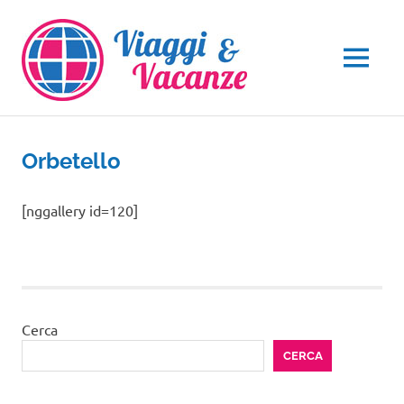
Salta
al
contenuto
MENU
Orbetello
[nggallery id=120]
Cerca
CERCA