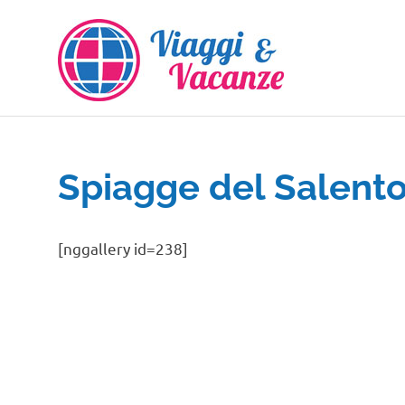
Salta
al
contenuto
Spiagge del Salent
[nggallery id=238]