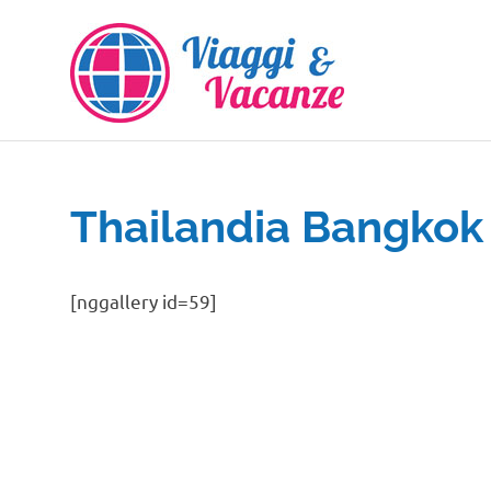
Salta
al
contenuto
Thailandia Bangkok
[nggallery id=59]