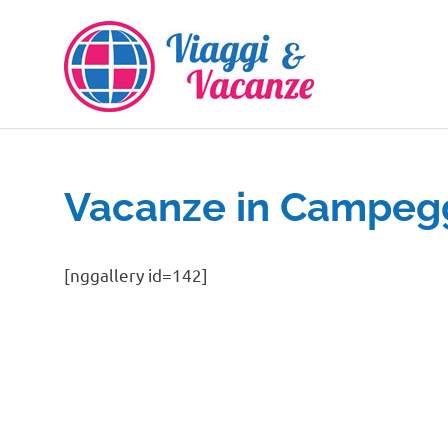
Salta
al
contenuto
Vacanze in Campeg
[nggallery id=142]