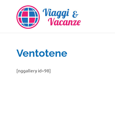
Salta
al
contenuto
Ventotene
[nggallery id=98]