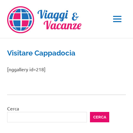
Salta
al
contenuto
MENU
Visitare Cappadocia
[nggallery id=218]
Cerca
CERCA