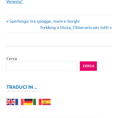
Venezia”
Articolo
Navigazione
Sperlonga: tra spiagge, mare e borghi
precedente:
Articolo
Trekking a Nizza, l’itinerario per tutti
articoli
successivo:
Cerca
CERCA
TRADUCI IN …