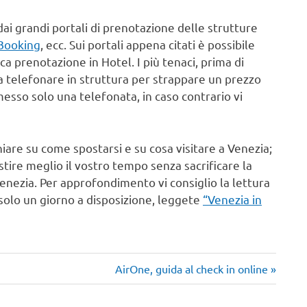
dai grandi portali di prenotazione delle strutture
Booking
, ecc. Sui portali appena citati è possibile
ca prenotazione in Hotel. I più tenaci, prima di
 telefonare in struttura per strappare un prezzo
imesso solo una telefonata, in caso contrario vi
hiare su come spostarsi e su cosa visitare a Venezia;
ire meglio il vostro tempo senza sacrificare la
 Venezia. Per approfondimento vi consiglio la lettura
 solo un giorno a disposizione, leggete
“Venezia in
Articolo
AirOne, guida al check in online
successivo: