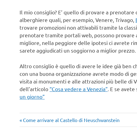
Il mio consiglio? E’ quello di provare a prenotare 
alberghiere quali, per esempio, Venere, Trivago,
trovare promozioni non attivabili tramite la classi
prenotare tramite portali web, possono provare a
migliore, nella peggiore delle ipotesi ci avrete r
sarete aggiudicati un soggiorno a miglior prezzo.
Altro consiglio è quello di avere le idee già ben c
con una buona organizzazione avrete modo di gest
visita ai monumenti e alle attrazioni più belle di
dell’articolo
“Cosa vedere a Venezia”
. E se avete
un giorno”
Articolo
Navigazione
Come arrivare al Castello di Neuschwanstein
precedente:
articoli