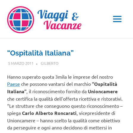
Salta
al
contenuto
MENU
“Ospitalità Italiana”
5 MARZO 2011
GILBERTO
NOTIZIE VIAGGI
Hanno superato quota 3mila le imprese del nostro
Paese
che possono vantarsi del marchio
“Ospitalità
Italiana”
, il riconoscimento fornito da
Unioncamere
che certifica la qualità dell’offerta ricettiva e ristorativi.
“Le strutture che conseguono questo riconoscimento –
spiega
Carlo Alberto Roncarati
, vicepresidente di
Unioncamere – hanno scelto la qualità come obiettivo
da perseguire e ogni anno decidono di mettersi in