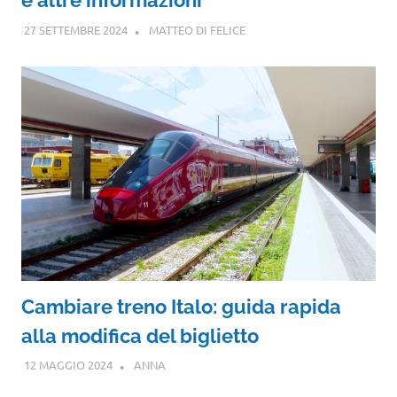
e altre informazioni
27 SETTEMBRE 2024
MATTEO DI FELICE
Cambiare treno Italo: guida rapida
alla modifica del biglietto
12 MAGGIO 2024
ANNA