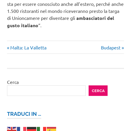
sta per essere conosciuto anche all’estero, perché anche
1.500 ristoranti nel mondo riceveranno presto la targa
di Unioncamere per diventare gli
ambasciatori del
gusto italiano
“.
Ospitalità
Articolo
Articolo
Navigazione
Malta: La Valletta
Budapest
Italiana
precedente:
successivo:
articoli
Turismo
Italia
Cerca
CERCA
TRADUCI IN …