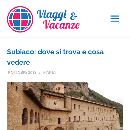
Salta
al
contenuto
MENU
Subiaco: dove si trova e cosa
vedere
9 OTTOBRE 2018
MARTA
LAZIO