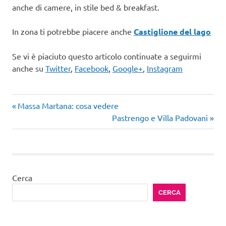
anche di camere, in stile bed & breakfast.
In zona ti potrebbe piacere anche
Castiglione del lago
Se vi è piaciuto questo articolo continuate a seguirmi
anche su
Twitter
,
Facebook
,
Google+
,
Instagram
Articolo
Navigazione
Massa Martana: cosa vedere
precedente:
Articolo
Pastrengo e Villa Padovani
articoli
successivo:
Cerca
CERCA