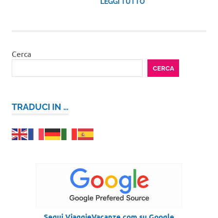
LEGGI TUTTO
Cerca
CERCA
TRADUCI IN …
Segui ViaggieVacanze.com su Google