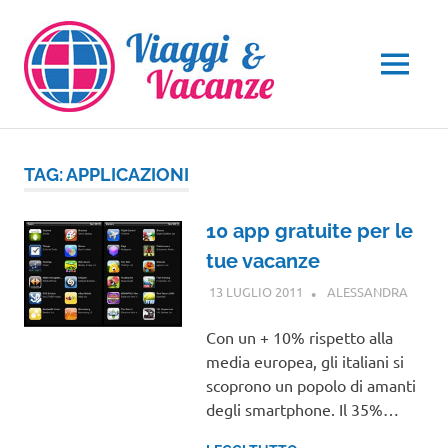
Salta
al
contenuto
MENU
TAG:
APPLICAZIONI
10 app gratuite per le
tue vacanze
13 LUGLIO 2011
ALESSANDRA
NOTIZ
VIAGG
Con un + 10% rispetto alla
media europea, gli italiani si
scoprono un popolo di amanti
degli smartphone. Il 35%…