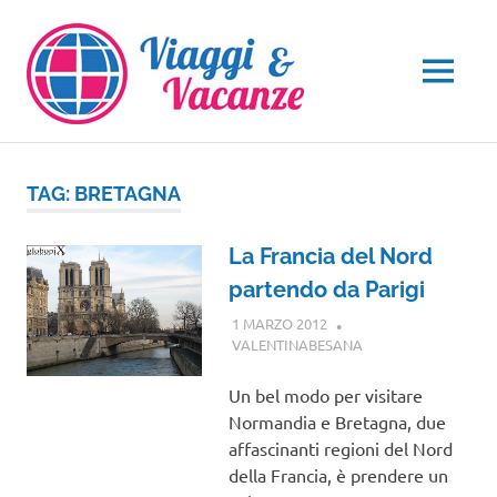
Salta
al
contenuto
MENU
TAG:
BRETAGNA
La Francia del Nord
partendo da Parigi
1 MARZO 2012
VALENTINABESANA
EUROPA
,
VIAGGI
NEL MONDO
Un bel modo per visitare
Normandia e Bretagna, due
affascinanti regioni del Nord
della Francia, è prendere un