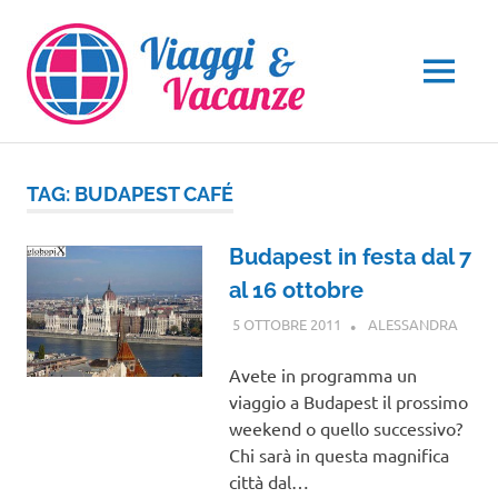
Salta
al
contenuto
MENU
TAG:
BUDAPEST CAFÉ
Budapest in festa dal 7
al 16 ottobre
5 OTTOBRE 2011
ALESSANDRA
EURO
Avete in programma un
viaggio a Budapest il prossimo
weekend o quello successivo?
Chi sarà in questa magnifica
città dal…