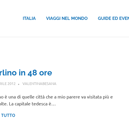
ITALIA
VIAGGI NEL MONDO
GUIDE ED EVE
lino in 48 ore
RILE 2012
VALENTINABESANA
EUROPA
no è una di quelle città che a mio parere va visitata più e
olte. La capitale tedesca è…
I TUTTO