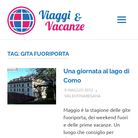
Salta
al
contenuto
MENU
TAG:
GITA FUORIPORTA
Una giornata al lago di
Como
9 MAGGIO 2012
VALENTINABESANA
LOMBARDIA
Maggio è la stagione delle gite
fuoriporta, dei weekend fuori
e delle prime vacanze. Un
luogo che consiglio per