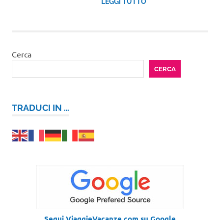
LEGGI TUTTO
Cerca
CERCA
TRADUCI IN …
Segui ViaggieVacanze.com su Google