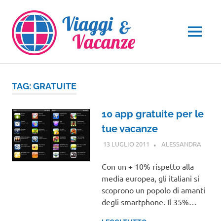
Salta
al
contenuto
MENU
TAG:
GRATUITE
10 app gratuite per le
tue vacanze
13 LUGLIO 2011
ALESSANDRA
NOTIZ
VIAGG
Con un + 10% rispetto alla
media europea, gli italiani si
scoprono un popolo di amanti
degli smartphone. Il 35%…