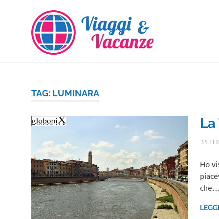
Salta
al
contenuto
TAG:
LUMINARA
La 
15 FE
Ho vi
piace
che
LEGG