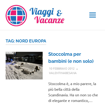
Salta
al
contenuto
MENU
TAG:
NORD EUROPA
Stoccolma per
bambini (e non solo)
10 FEBBRAIO 2012
VALENTINABESANA
EUROPA
,
VIAGGI
NEL MONDO
Stoccolma è, a mio parere, la
più bella città della
Scandinavia. Ha un non so che
di elegante e romantico,…