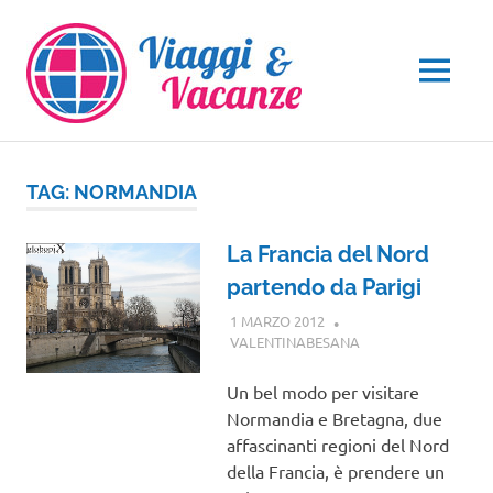
Salta
al
contenuto
MENU
TAG:
NORMANDIA
La Francia del Nord
partendo da Parigi
1 MARZO 2012
VALENTINABESANA
EUROPA
,
VIAGGI
NEL MONDO
Un bel modo per visitare
Normandia e Bretagna, due
affascinanti regioni del Nord
della Francia, è prendere un