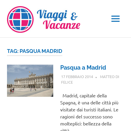
Salta
al
contenuto
MENU
TAG:
PASQUA MADRID
Pasqua a Madrid
17 FEBBRAIO 2014
MATTEO DI
FELICE
EUROPA
Madrid, capitale della
Spagna, è una delle città più
visitate dai turisti italiani. Le
ragioni del successo sono
molteplici: bellezza della
città…