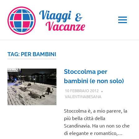
Salta
al
contenuto
MENU
TAG:
PER BAMBINI
Stoccolma per
bambini (e non solo)
10 FEBBRAIO 2012
VALENTINABESANA
EUROPA
,
VIAGGI
NEL MONDO
Stoccolma è, a mio parere, la
più bella città della
Scandinavia. Ha un non so che
di elegante e romantico,…