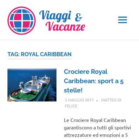
Salta
al
contenuto
MENU
TAG:
ROYAL CARIBBEAN
Crociere Royal
Caribbean: sport a 5
stelle!
5 MAGGIO 2011
MATTEO DI
FELICE
CROCIERE
Le Crociere Royal Caribbean
garantiscono a tutti gli sportivi
attrezzature ed emozioni a 5