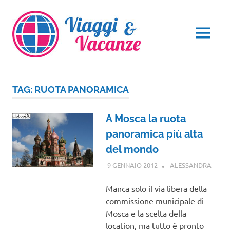
Salta
al
contenuto
MENU
TAG:
RUOTA PANORAMICA
A Mosca la ruota
panoramica più alta
del mondo
9 GENNAIO 2012
ALESSANDRA
NOTIZ
VIAG
Manca solo il via libera della
commissione municipale di
Mosca e la scelta della
location, ma tutto è pronto