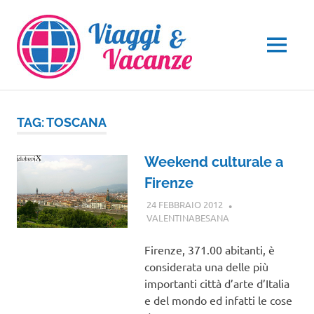
Salta
al
contenuto
MENU
TAG:
TOSCANA
Weekend culturale a
Firenze
24 FEBBRAIO 2012
VALENTINABESANA
TOSCANA
Firenze, 371.00 abitanti, è
considerata una delle più
importanti città d’arte d’Italia
e del mondo ed infatti le cose