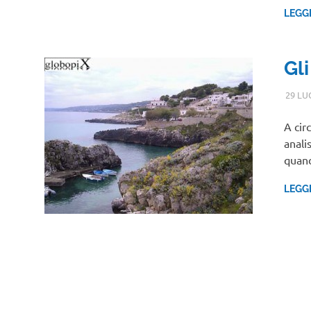
LEGG
Gli
29 LU
A cir
anali
quan
LEGG