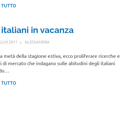
I TUTTO
 italiani in vacanza
GLIO 2011
ALESSANDRA
NOTIZIE VIAGGI
ca metà della stagione estiva, ecco proliferare ricerche e
si di mercato che indagano sulle abitudini degli italiani
do…
I TUTTO