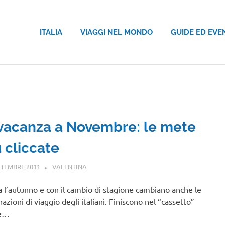
ITALIA
VIAGGI NEL MONDO
GUIDE ED EVE
 vacanza a Novembre: le mete
 cliccate
TTEMBRE 2011
VALENTINA
NOTIZIE VIAGGI
,
VIAGGI NEL MONDO
a l’autunno e con il cambio di stagione cambiano anche le
nazioni di viaggio degli italiani. Finiscono nel “cassetto”
e…