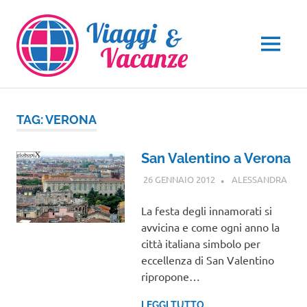
Salta
al
contenuto
MENU
TAG:
VERONA
San Valentino a Verona
26 GENNAIO 2012
ALESSANDRA
EVEN
La festa degli innamorati si
avvicina e come ogni anno la
città italiana simbolo per
eccellenza di San Valentino
ripropone…
LEGGI TUTTO