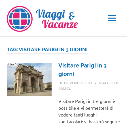
Salta
al
contenuto
MENU
TAG:
VISITARE PARIGI IN 3 GIORNI
Visitare Parigi in 3
giorni
10 NOVEMBRE 2011
MATTEO DI
FELICE
EUROPA
Visitare Parigi in tre giorni è
possibile e vi permetterà di
vedere tanti luoghi
spettacolari: vi basterà seguire