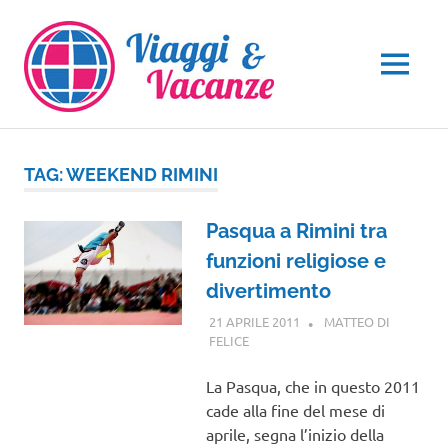
Salta
al
contenuto
MENU
TAG:
WEEKEND RIMINI
Pasqua a Rimini tra
funzioni religiose e
divertimento
21 APRILE 2011
MATTEO DI
FELICE
EMILIA ROMAGNA
La Pasqua, che in questo 2011
cade alla fine del mese di
aprile, segna l’inizio della