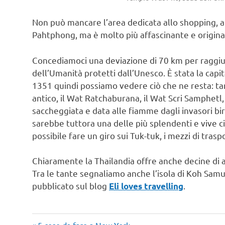
Non può mancare l’area dedicata allo shopping, a
Pahtphong, ma è molto più affascinante e originale
Concediamoci una deviazione di 70 km per raggiu
dell’Umanità protetti dall’Unesco. È stata la capi
1351 quindi possiamo vedere ciò che ne resta: tan
antico, il Wat Ratchaburana, il Wat Scri Samphetl
saccheggiata e data alle fiamme dagli invasori bi
sarebbe tuttora una delle più splendenti e vive ci
possibile fare un giro sui Tuk-tuk, i mezzi di trasp
Chiaramente la Thailandia offre anche decine di al
Tra le tante segnaliamo anche l’isola di Koh Samu
pubblicato sul blog
.
Eli loves travelling
Articolo
5 cose da fare a New York