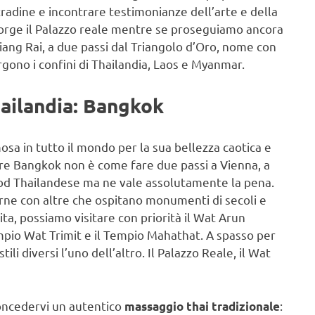
tradine e incontrare testimonianze dell’arte e della
sorge il Palazzo reale mentre se proseguiamo ancora
hiang Rai, a due passi dal Triangolo d’Oro, nome con
ono i confini di Thailandia, Laos e Myanmar.
hailandia: Bangkok
mosa in tutto il mondo per la sua bellezza caotica e
tare Bangkok non è come fare due passi a Vienna, a
od Thailandese ma ne vale assolutamente la pena.
rne con altre che ospitano monumenti di secoli e
pita, possiamo visitare con priorità il Wat Arun
empio Wat Trimit e il Tempio Mahathat. A spasso per
ili diversi l’uno dell’altro. Il Palazzo Reale, il Wat
oncedervi un autentico
:
massaggio thai tradizionale