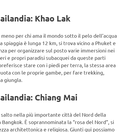
hailandia: Khao Lak
o meno per chi ama il mondo sotto il pelo dell’acqua
a spiaggia è lunga 12 km, si trova vicino a Phuket e
nza per organizzare sul posto varie immersioni nei
veri e propri paradisi subacquei da queste parti
referisce stare con i piedi per terra, la stessa area
 quota con le proprie gambe, per fare trekking,
a giungla.
ailandia: Chiang Mai
 salto nella più importante città del Nord della
da Bangkok. È soprannominata la “rosa del Nord”, si
ezza architettonica e religiosa. Giunti qui possiamo