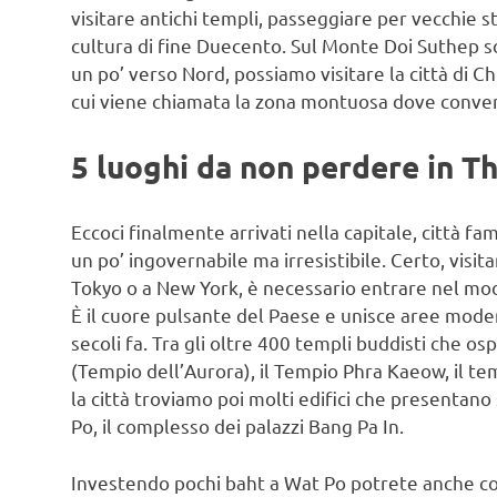
visitare antichi templi, passeggiare per vecchie s
cultura di fine Duecento. Sul Monte Doi Suthep 
un po’ verso Nord, possiamo visitare la città di C
cui viene chiamata la zona montuosa dove converg
5 luoghi da non perdere in T
Eccoci finalmente arrivati nella capitale, città fa
un po’ ingovernabile ma irresistibile. Certo, visi
Tokyo o a New York, è necessario entrare nel mo
È il cuore pulsante del Paese e unisce aree mode
secoli fa. Tra gli oltre 400 templi buddisti che os
(Tempio dell’Aurora), il Tempio Phra Kaeow, il t
la città troviamo poi molti edifici che presentano st
Po, il complesso dei palazzi Bang Pa In.
Investendo pochi baht a Wat Po potrete anche c