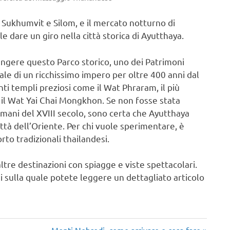
 Sukhumvit e Silom, e il mercato notturno di
 dare un giro nella città storica di Ayutthaya.
ngere questo Parco storico, uno dei Patrimoni
tale di un ricchissimo impero per oltre 400 anni dal
ti templi preziosi come il Wat Phraram, il più
, il Wat Yai Chai Mongkhon. Se non fosse stata
rmani del XVIII secolo, sono certa che Ayutthaya
ttà dell’Oriente. Per chi vuole sperimentare, è
orto tradizionali thailandesi.
tre destinazioni con spiagge e viste spettacolari.
i sulla quale potete leggere un dettagliato articolo
Articolo
Monti Nebrodi, come arrivare e cosa fare