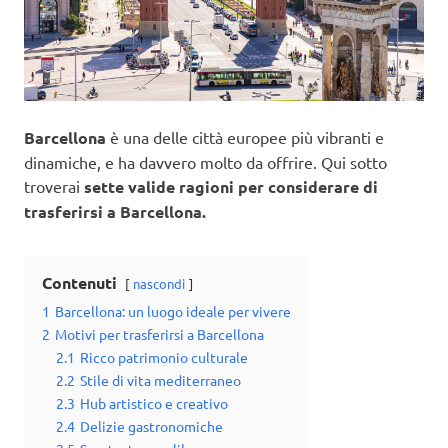
Barcellona
è una delle città europee più vibranti e
dinamiche, e ha davvero molto da offrire. Qui sotto
troverai
sette valide ragioni per considerare di
trasferirsi a Barcellona.
Contenuti
nascondi
1
Barcellona: un luogo ideale per vivere
2
Motivi per trasferirsi a Barcellona
2.1
Ricco patrimonio culturale
2.2
Stile di vita mediterraneo
2.3
Hub artistico e creativo
2.4
Delizie gastronomiche