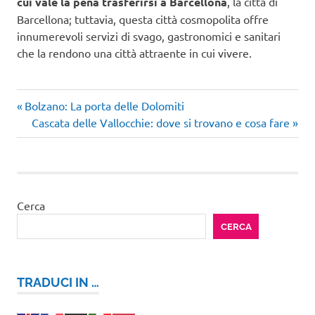
cui vale la pena trasferirsi a Barcellona
, la città di
Barcellona; tuttavia, questa città cosmopolita offre
innumerevoli servizi di svago, gastronomici e sanitari
che la rendono una città attraente in cui vivere.
Articolo
Navigazione
Bolzano: La porta delle Dolomiti
precedente:
Articolo
Cascata delle Vallocchie: dove si trovano e cosa fare
articoli
successivo:
Cerca
CERCA
TRADUCI IN …