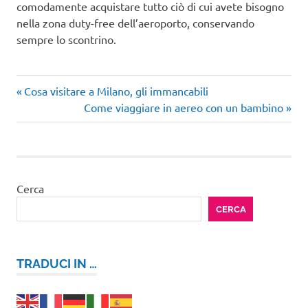
comodamente acquistare tutto ciò di cui avete bisogno
nella zona duty-free dell’aeroporto, conservando
sempre lo scontrino.
Articolo
Navigazione
Cosa visitare a Milano, gli immancabili
precedente:
Articolo
Come viaggiare in aereo con un bambino
articoli
successivo:
Cerca
CERCA
TRADUCI IN …