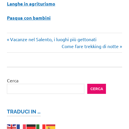
Langhe in agriturismo
Pasqua con bambini
Articolo
Navigazione
Vacanze nel Salento, i luoghi più gettonati
precedente:
Articolo
Come fare trekking di notte
articoli
successivo:
Cerca
CERCA
TRADUCI IN …