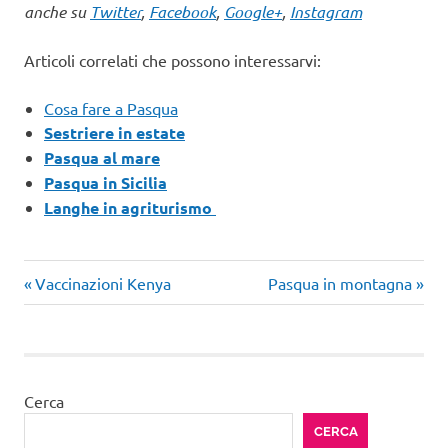
anche su
Twitter
,
Facebook
,
Google+
,
Instagram
Articoli correlati che possono interessarvi:
Cosa fare a Pasqua
Sestriere in estate
Pasqua al mare
Pasqua in Sicilia
Langhe in agriturismo
Articolo
Articolo
Navigazione
Vaccinazioni Kenya
Pasqua in montagna
precedente:
successivo:
articoli
Cerca
CERCA