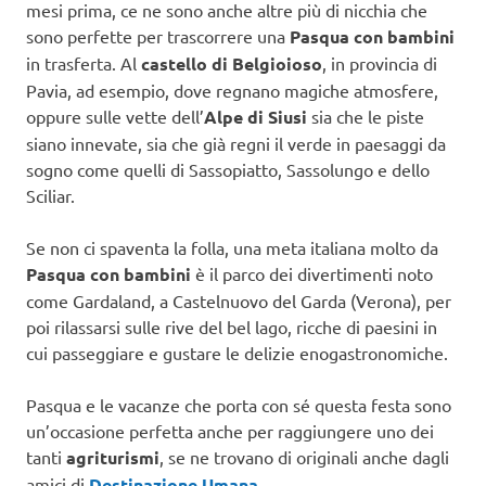
mesi prima, ce ne sono anche altre più di nicchia che
sono perfette per trascorrere una
Pasqua con bambini
in trasferta. Al
castello di Belgioioso
, in provincia di
Pavia, ad esempio, dove regnano magiche atmosfere,
oppure sulle vette dell’
Alpe di Siusi
sia che le piste
siano innevate, sia che già regni il verde in paesaggi da
sogno come quelli di Sassopiatto, Sassolungo e dello
Sciliar.
Se non ci spaventa la folla, una meta italiana molto da
Pasqua con bambini
è il parco dei divertimenti noto
come Gardaland, a Castelnuovo del Garda (Verona), per
poi rilassarsi sulle rive del bel lago, ricche di paesini in
cui passeggiare e gustare le delizie enogastronomiche.
Pasqua e le vacanze che porta con sé questa festa sono
un’occasione perfetta anche per raggiungere uno dei
tanti
agriturismi
, se ne trovano di originali anche dagli
amici di
Destinazione Umana
.