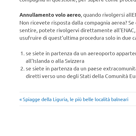
, quando rivolgersi all
Annullamento volo aereo
Non ricevete risposta dalla compagnia aerea? Se 
sentire, potete rivolgervi direttamente all’ENAC, 
usufruire di quest’ultima procedura solo in due ca
se siete in partenza da un aereoporto apparte
all’Islanda o alla Svizzera
se siete in partenza da un paese extracomun
diretti verso uno degli Stati della Comunità Eur
Articolo
Navigazione
Spiagge della Liguria, le più belle località balneari
precedente:
articoli