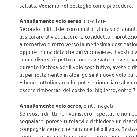
saltata. Vediamo nel dettaglio come procedere.
, cosa fare
Annullamento volo aereo
Secondo i diritti dei consumatori, in caso di ann
assicurare al viaggiatore la cosiddetta “riprotezi
alternativo diretto verso la medesima destinazion
oppure in una data che più vi conviene. Il vostro 
tempi diversi rispetto a come avevate preventiva
durante l’attesa per il volo sostitutivo, avete dir
al pernottamento in albergo se il nuovo volo part
È bene sottolineare che potete rinunciare al volo 
essere rimborsati del costo del biglietto, entro 7 
diritti negati
Annullamento volo aereo,
Se i vostri diritti non venissero rispettati e non 
segnalato, potete tutelarvi e richiedere un risa
compagnia aerea che ha cancellato il volo. Basta c
compagnia in questione, per sapere come procede