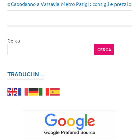
Articolo
Articolo
Navigazione
Capodanno a Varsavia
Metro Parigi : consigli e prezzi
precedente:
successivo:
articoli
Cerca
CERCA
TRADUCI IN …