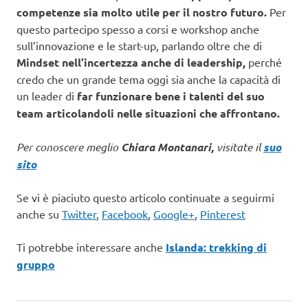
competenze sia molto utile per il nostro futuro.
Per
questo partecipo spesso a corsi e workshop anche
sull’innovazione e le start-up, parlando oltre che di
Mindset nell’incertezza anche di leadership,
perché
credo che un grande tema oggi sia anche la capacità di
un leader di
far funzionare bene i talenti del suo
team articolandoli nelle situazioni che affrontano.
Per conoscere meglio
Chiara Montanari,
visitate il
suo
sito
Se vi è piaciuto questo articolo continuate a seguirmi
anche su
Twitter
,
Facebook
,
Google+
,
Pinterest
Ti potrebbe interessare anche
Islanda: trekking di
gruppo