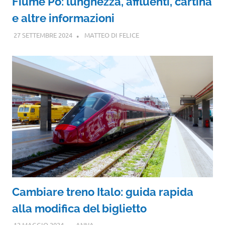
Fiume Po: lunghezza, affluenti, cartina
e altre informazioni
27 SETTEMBRE 2024
MATTEO DI FELICE
Cambiare treno Italo: guida rapida
alla modifica del biglietto
12 MAGGIO 2024
ANNA