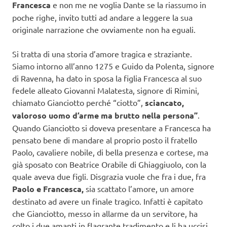
Francesca
e non me ne voglia Dante se la riassumo in
poche righe, invito tutti ad andare a leggere la sua
originale narrazione che ovviamente non ha eguali.
Si tratta di una storia d’amore tragica e straziante.
Siamo intorno all’anno 1275 e Guido da Polenta, signore
di Ravenna, ha dato in sposa la figlia Francesca al suo
fedele alleato Giovanni Malatesta, signore di Rimini,
chiamato Gianciotto perché “ciotto”,
sciancato,
valoroso uomo d’arme ma brutto nella persona”
.
Quando Gianciotto si doveva presentare a Francesca ha
pensato bene di mandare al proprio posto il fratello
Paolo, cavaliere nobile, di bella presenza e cortese, ma
già sposato con Beatrice Orabile di Ghiaggiuolo, con la
quale aveva due figli. Disgrazia vuole che fra i due, fra
Paolo e Francesca,
sia scattato l’amore, un amore
destinato ad avere un finale tragico. Infatti è capitato
che Gianciotto, messo in allarme da un servitore, ha
colto i due amanti in flagrante tradimento e li ha uccisi