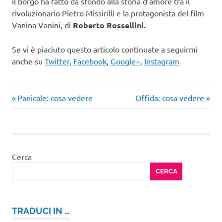
il borgo ha fatto da sfondo alla storia d’amore tra il
rivoluzionario Pietro Missirilli e la protagonista del film
Vanina Vanini, di
Roberto Rossellini.
Se vi è piaciuto questo articolo continuate a seguirmi
anche su
Twitter
,
Facebook
,
Google+
,
Instagram
Articolo
Articolo
Navigazione
Panicale: cosa vedere
Offida: cosa vedere
precedente:
successivo:
articoli
Cerca
CERCA
TRADUCI IN …