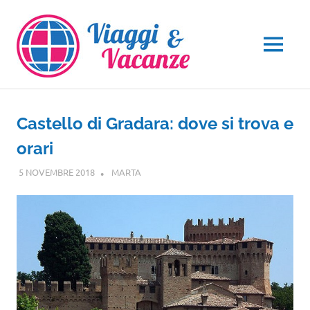
Salta
al
contenuto
MENU
Castello di Gradara: dove si trova e
orari
5 NOVEMBRE 2018
MARTA
MARCHE