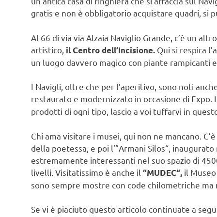
un’antica casa di ringhiera che si affaccia sul Navi
gratis e non è obbligatorio acquistare quadri, s
Al 66 di via via Alzaia Naviglio Grande, c’è un alt
artistico,
Qui si respira l
il Centro dell’Incisione.
un luogo davvero magico con piante rampicanti e 
I Navigli, oltre che per l’aperitivo, sono noti anc
restaurato e modernizzato in occasione di Expo. 
prodotti di ogni tipo, lascio a voi tuffarvi in ques
Chi ama visitare i musei, qui non ne mancano. C’è 
della poetessa, e poi l’”Armani Silos“, inaugura
estremamente interessanti nel suo spazio di 4500
livelli. Visitatissimo è anche il
il Museo 
“MUDEC“,
sono sempre mostre con code chilometriche ma n
Se vi è piaciuto questo articolo continuate a seg