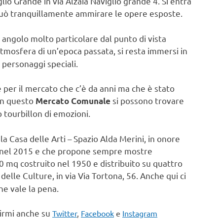
glio Grande in via Alzaia Naviglio grande 4. Si entra
i può tranquillamente ammirare le opere esposte.
ro angolo molto particolare dal punto di vista
’atmosfera di un’epoca passata, si resta immersi in
personaggi speciali.
he per il mercato che c’è da anni ma che è stato
In questo
si possono trovare
Mercato Comunale
to tourbillon di emozioni.
la Casa delle Arti – Spazio Alda Merini, in onore
to nel 2015 e che propone sempre mostre
 mq costruito nel 1950 e distribuito su quattro
delle Culture, in via Via Tortona, 56. Anche qui ci
e vale la pena.
uirmi anche su
Twitter
,
Facebook
e
Instagram