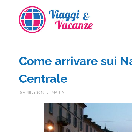
Salta
al
contenuto
Come arrivare sui Na
Centrale
6 APRILE 2019
MARTA
GUIDE