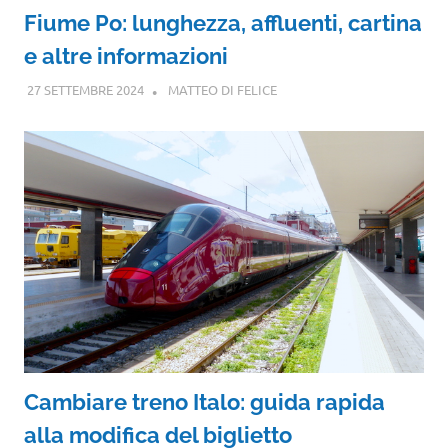
Fiume Po: lunghezza, affluenti, cartina
e altre informazioni
27 SETTEMBRE 2024
MATTEO DI FELICE
Cambiare treno Italo: guida rapida
alla modifica del biglietto