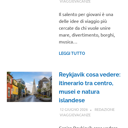
VIAGGIEVACANZE
GUIDE
Il salento per giovani è una
delle idee di viaggio più
cercate da chi vuole unire
mare, divertimento, borghi,
musica…
LEGGI TUTTO
Reykjavik cosa vedere:
itinerario tra centro,
musei e natura
islandese
12 GIUGNO 2026
REDAZIONE
VIAGGIEVACANZE
GUIDE
Capire Reykjavik cosa vedere