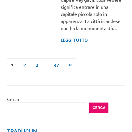
significa entrare in una
capitale piccola solo in
apparenza. La città islandese
non ha la monumentalità…
LEGGI TUTTO
Paginazione
…
ARTICOLI
1
2
3
47
»
SUCCESSIVI
degli
articoli
Cerca
CERCA
TRADUCI IN …