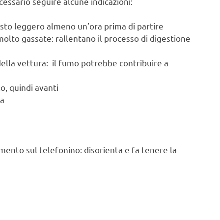
essario seguire alcune indicazioni:
sto leggero almeno un’ora prima di partire
lto gassate: rallentano il processo di digestione
della vettura: il fumo potrebbe contribuire a
o, quindi avanti
ta
nimento sul telefonino: disorienta e fa tenere la