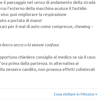
e il paesaggio nel senso di andamento della strada
so l’esterno della macchina acuisce il fastidio
 viso: può migliorare la respirazione
uoto a portata di mano!
icaci per il mal di auto come compresse, chewing –
 bocca secca o la visione confusa.
pportuno chiedere consiglio al medico se sia il caso
ra prima dalla partenza. In alternativa ai
llo zenzero candito, non provoca effetti collaterali
Articolo
Cosa visitare in Messico
successivo: