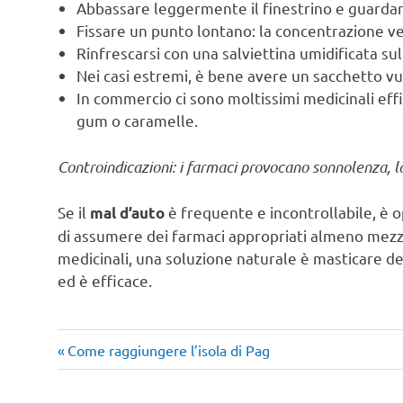
Abbassare leggermente il finestrino e guardar
Fissare un punto lontano: la concentrazione ver
Rinfrescarsi con una salviettina umidificata sul
Nei casi estremi, è bene avere un sacchetto v
In commercio ci sono moltissimi medicinali eff
gum o caramelle.
Controindicazioni: i farmaci provocano sonnolenza, la
Se il
è frequente e incontrollabile, è o
mal d’auto
di assumere dei farmaci appropriati almeno mezz’o
medicinali, una soluzione naturale è masticare de
ed è efficace.
Articolo
Navigazione
Come raggiungere l’isola di Pag
precedente:
articoli