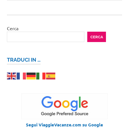
precedente:
successivo:
articoli
Cerca
CERCA
TRADUCI IN …
Segui ViaggieVacanze.com su Google