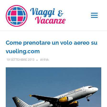
Salta
al
contenuto
MENU
Come prenotare un volo aereo su
vueling.com
19 SETTEMBRE 2013
ANNA
NOTIZIE VIAGGI