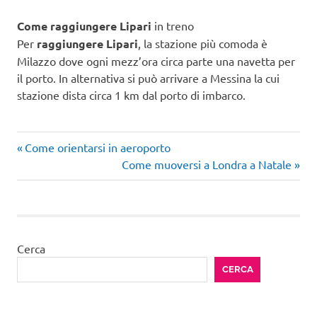
Come raggiungere Lipari
in treno
Per
raggiungere Lipari
, la stazione più comoda è
Milazzo dove ogni mezz’ora circa parte una navetta per
il porto. In alternativa si può arrivare a Messina la cui
stazione dista circa 1 km dal porto di imbarco.
Articolo
Navigazione
Come orientarsi in aeroporto
precedente:
Articolo
Come muoversi a Londra a Natale
articoli
successivo:
Cerca
CERCA