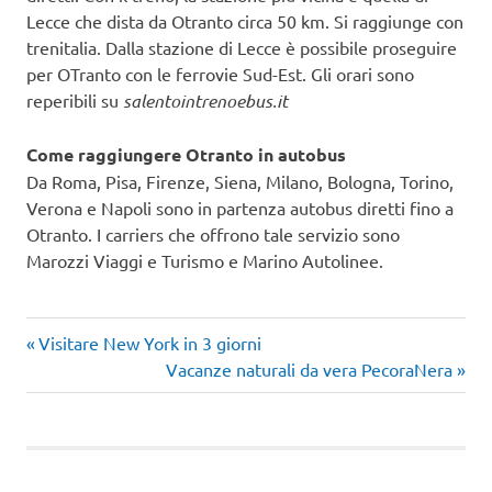
Lecce che dista da Otranto circa 50 km. Si raggiunge con
trenitalia. Dalla stazione di Lecce è possibile proseguire
per OTranto con le ferrovie Sud-Est. Gli orari sono
reperibili su
salentointrenoebus.it
Come raggiungere Otranto in autobus
Da Roma, Pisa, Firenze, Siena, Milano, Bologna, Torino,
Verona e Napoli sono in partenza autobus diretti fino a
Otranto. I carriers che offrono tale servizio sono
Marozzi Viaggi e Turismo e Marino Autolinee.
Articolo
Navigazione
Visitare New York in 3 giorni
precedente:
Articolo
Vacanze naturali da vera PecoraNera
articoli
successivo: