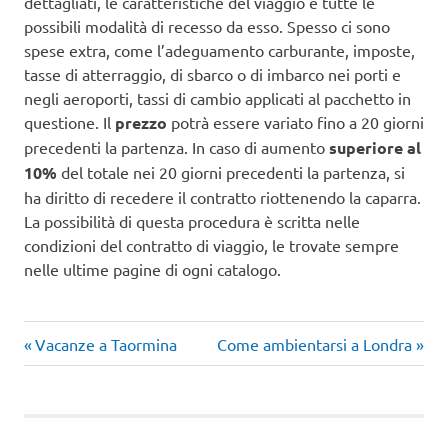
dettagliati, le caratteristiche del viaggio e tutte le
possibili modalità di recesso da esso. Spesso ci sono
spese extra, come l’adeguamento carburante, imposte,
tasse di atterraggio, di sbarco o di imbarco nei porti e
negli aeroporti, tassi di cambio applicati al pacchetto in
questione. Il
prezzo
potrà essere variato fino a 20 giorni
precedenti la partenza. In caso di aumento
superiore al
10%
del totale nei 20 giorni precedenti la partenza, si
ha diritto di recedere il contratto riottenendo la caparra.
La possibilità di questa procedura è scritta nelle
condizioni del contratto di viaggio, le trovate sempre
nelle ultime pagine di ogni catalogo.
Articolo
Articolo
Navigazione
Vacanze a Taormina
Come ambientarsi a Londra
precedente:
successivo:
articoli