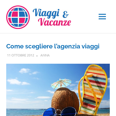
Salta
al
contenuto
MENU
Come scegliere l’agenzia viaggi
11 OTTOBRE 2012
ANNA
GUIDE